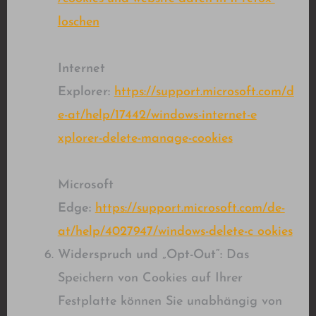
loschen
Internet
Explorer:
https://support.microsoft.com/d
e-at/help/17442/windows-internet-e
xplorer-delete-manage-cookies
Microsoft
Edge:
https://support.microsoft.com/de-
at/help/4027947/windows-delete-c ookies
Widerspruch und „Opt-Out“:
Das
Speichern von Cookies auf Ihrer
Festplatte können Sie unabhängig von